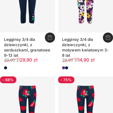
Legginsy 3/4 dla
Legginsy 3/4 dla
dziewczynki, z
dziewczynki, z
serduszkami, granatowe
motywem kwiatowym 3-
9-13 lat
8 lat
Cena sprzedaży
Normalna cena
Cena sprzedaży
Normalna cena
29,90 zł
14,90 zł
49,90 zł
39,90 zł
Ciemnoniebieski
Fioletowy
Ciemnogranatowy
- 68%
- 75%