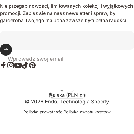
Nie przegap nowości, limitowanych kolekcji i wyjątkowych
promocji. Zapisz się na nasz newsletter i spraw, by
garderoba Twojego malucha zawsze była pełna radości!
Wprowadź swój email
Facebook
Instagram
YouTube
TikTok
Pinterest
Polski
Język
Polska (PLN zł)
Kraj/region
© 2026 Endo. Technologia Shopify
Polityka prywatności
Polityka zwrotu kosztów