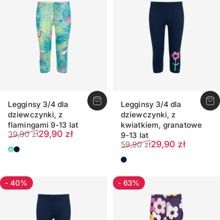
Legginsy 3/4 dla
Legginsy 3/4 dla
dziewczynki, z
dziewczynki, z
flamingami 9-13 lat
kwiatkiem, granatowe
Cena sprzedaży
Normalna cena
29,90 zł
39,90 zł
9-13 lat
Cena sprzedaży
Normalna cena
29,90 zł
59,90 zł
Miętowy
Ciemnogranatowy
Ciemnoniebieski
- 40%
- 63%