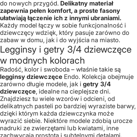
do nowych przygód.
Delikatny materiał
zapewnia pełen komfort, a proste fasony
ułatwiają łączenie ich z innymi ubraniami.
Każdy model łączy w sobie funkcjonalność i
dziewczęcy wdzięk, który pasuje zarówno do
zabaw w domu, jak i do wyjścia na miasto.
Legginsy i getry 3/4 dziewczęce
w modnych kolorach
Radość, kolor i swoboda – właśnie takie są
legginsy dziewczęce
Endo. Kolekcja obejmuje
zarówno długie modele, jak i
getry 3/4
dziewczęce
, idealne na cieplejsze dni.
Znajdziesz tu wiele wzorów i odcieni, od
delikatnych pasteli po bardziej wyraziste barwy,
dzięki którym każda dziewczynka może
wyrazić siebie. Niektóre modele zdobią urocze
nadruki ze zwierzętami lub kwiatami, inne
zachwycają prostotą i subtelnymi detalami.