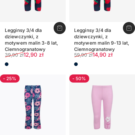
Legginsy 3/4 dla
Legginsy 3/4 dla
dziewczynki, z
dziewczynki, z
motywem malin 3-8 lat,
motywem malin 9-13 lat,
Ciemnogranatowy
Ciemnogranatowy
Cena sprzedaży
Normalna cena
Cena sprzedaży
Normalna cena
12,90 zł
14,90 zł
39,90 zł
59,90 zł
Ciemnogranatowy
Ciemnogranatowy
- 25%
- 50%