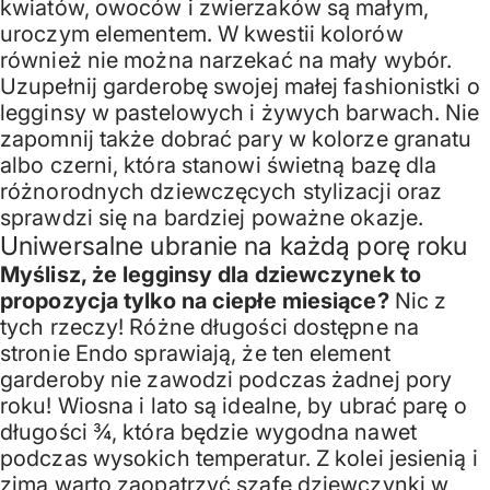
kwiatów, owoców i zwierzaków są małym,
uroczym elementem. W kwestii kolorów
również nie można narzekać na mały wybór.
Uzupełnij garderobę swojej małej fashionistki o
legginsy w pastelowych i żywych barwach. Nie
zapomnij także dobrać pary w kolorze granatu
albo czerni, która stanowi świetną bazę dla
różnorodnych dziewczęcych stylizacji oraz
sprawdzi się na bardziej poważne okazje.
Uniwersalne ubranie na każdą porę roku
Myślisz, że legginsy dla dziewczynek to
propozycja tylko na ciepłe miesiące?
Nic z
tych rzeczy! Różne długości dostępne na
stronie Endo sprawiają, że ten element
garderoby nie zawodzi podczas żadnej pory
roku! Wiosna i lato są idealne, by ubrać parę o
długości ¾, która będzie wygodna nawet
podczas wysokich temperatur. Z kolei jesienią i
zimą warto zaopatrzyć szafę dziewczynki w