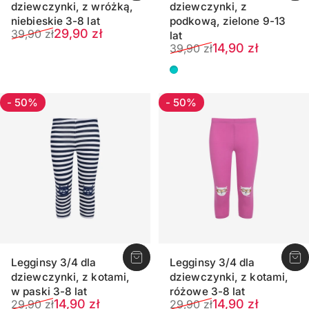
dziewczynki, z wróżką,
dziewczynki, z
niebieskie 3-8 lat
podkową, zielone 9-13
Cena sprzedaży
Normalna cena
29,90 zł
39,90 zł
lat
Cena sprzedaży
Normalna cena
14,90 zł
39,90 zł
Ciemnozielony
- 50%
- 50%
Legginsy 3/4 dla
Legginsy 3/4 dla
dziewczynki, z kotami,
dziewczynki, z kotami,
w paski 3-8 lat
różowe 3-8 lat
Cena sprzedaży
Normalna cena
Cena sprzedaży
Normalna cena
14,90 zł
14,90 zł
29,90 zł
29,90 zł