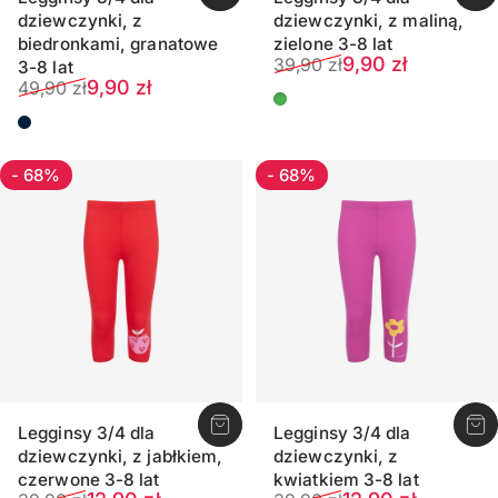
dziewczynki, z
dziewczynki, z maliną,
biedronkami, granatowe
zielone 3-8 lat
Cena sprzedaży
Normalna cena
9,90 zł
39,90 zł
3-8 lat
Cena sprzedaży
Normalna cena
9,90 zł
49,90 zł
Miętowy zielony
Ciemnogranatowy
- 68%
- 68%
Legginsy 3/4 dla
Legginsy 3/4 dla
dziewczynki, z jabłkiem,
dziewczynki, z
czerwone 3-8 lat
kwiatkiem 3-8 lat