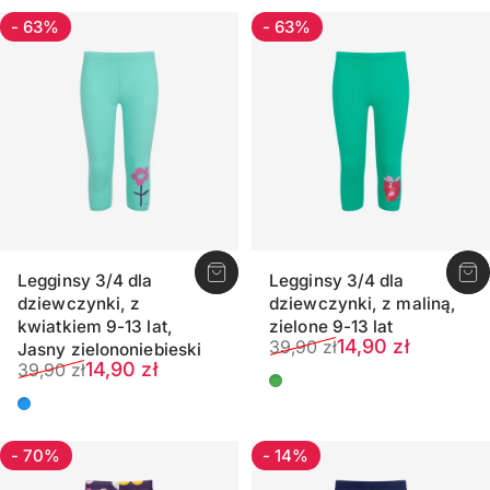
- 63%
- 63%
Legginsy 3/4 dla
Legginsy 3/4 dla
dziewczynki, z
dziewczynki, z maliną,
kwiatkiem 9-13 lat,
zielone 9-13 lat
Cena sprzedaży
Normalna cena
14,90 zł
39,90 zł
Jasny zielononiebieski
Cena sprzedaży
Normalna cena
14,90 zł
39,90 zł
Miętowy zielony
Jasny zielononiebieski
- 70%
- 14%