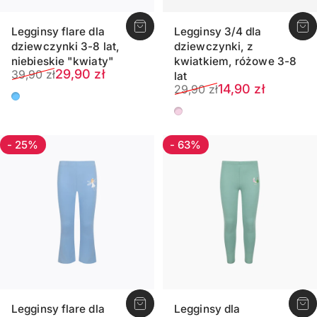
Legginsy flare dla
Legginsy 3/4 dla
dziewczynki 3-8 lat,
dziewczynki, z
niebieskie "kwiaty"
kwiatkiem, różowe 3-8
Cena sprzedaży
Normalna cena
29,90 zł
39,90 zł
lat
Cena sprzedaży
Normalna cena
14,90 zł
29,90 zł
Niebieski
Różowy
- 25%
- 63%
Legginsy flare dla
Legginsy dla