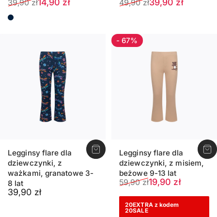
Cena sprzedaży
Normalna cena
Cena sprzedaży
Normalna cena
14,90 zł
39,90 zł
39,90 zł
49,90 zł
Ciemnogranatowy
- 67%
Legginsy flare dla
Legginsy flare dla
dziewczynki, z
dziewczynki, z misiem,
ważkami, granatowe 3-
beżowe 9-13 lat
Cena sprzedaży
Normalna cena
19,90 zł
59,90 zł
8 lat
39,90 zł
20EXTRA z kodem
20SALE