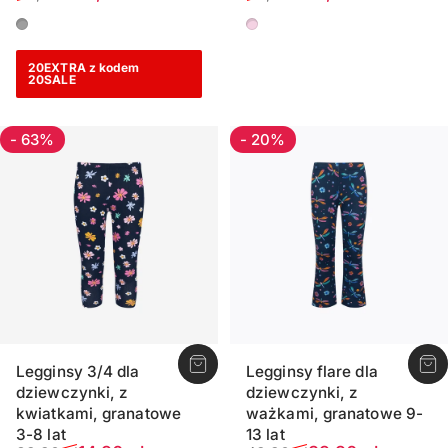
Domyślny
Różowy
20EXTRA z kodem
20SALE
- 63%
- 20%
Legginsy 3/4 dla
Legginsy flare dla
dziewczynki, z
dziewczynki, z
kwiatkami, granatowe
ważkami, granatowe 9-
3-8 lat
13 lat