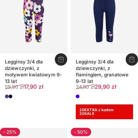
Legginsy 3/4 dla
Legginsy 3/4 dla
dziewczynki, z
dziewczynki, z
motywem kwiatowym 9-
flamingiem, granatowe
13 lat
9-13 lat
Cena sprzedaży
Normalna cena
Cena sprzedaży
Normalna cena
17,90 zł
29,90 zł
59,90 zł
34,90 zł
Fioletowy
Ciemnogranatowy
Indygo
20EXTRA z kodem
20SALE
- 25%
- 50%