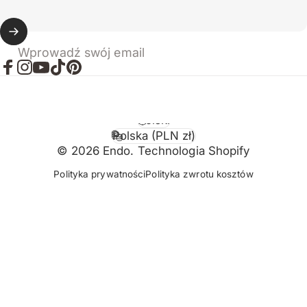
Wprowadź swój email
Facebook
Instagram
YouTube
TikTok
Pinterest
Polski
Język
Polska (PLN zł)
Kraj/region
© 2026 Endo. Technologia Shopify
Polityka prywatności
Polityka zwrotu kosztów