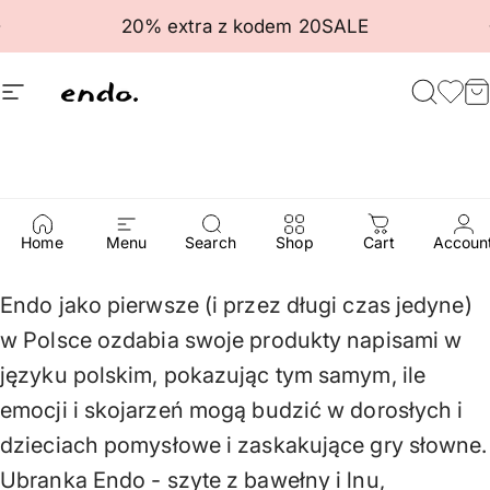
Przejdź do treści
Wstrzymaj pokaz slajdów
20% extra z kodem 20SALE
Nawigacja witryny
Endo
Szuka
Ulu
K
Historia
Home
Menu
Search
Shop
Cart
Accoun
Endo jako pierwsze (i przez długi czas jedyne)
w Polsce ozdabia swoje produkty napisami w
języku polskim, pokazując tym samym, ile
emocji i skojarzeń mogą budzić w dorosłych i
dzieciach pomysłowe i zaskakujące gry słowne.
Ubranka Endo - szyte z bawełny i lnu,