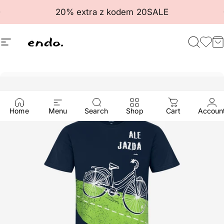
Przejdź do treści
Wstrzymaj pokaz slajdów
20% extra z kodem 20SALE
Nawigacja witryny
Endo
Szuka
Ulu
K
Home
Menu
Search
Shop
Cart
Accoun