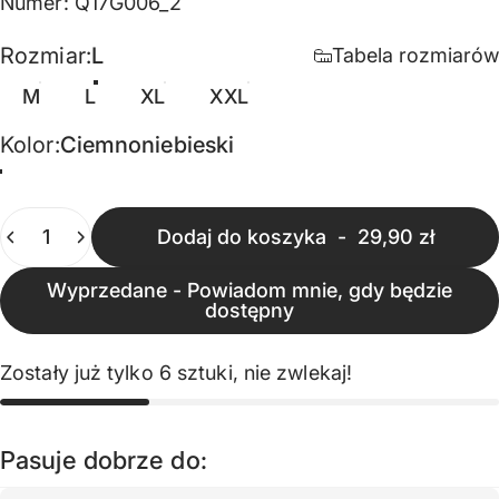
Numer: Q17G006_2
Rozmiar
Rozmiar:
L
Tabela rozmiarów
M
L
XL
XXL
Kolor
Kolor:
Ciemnoniebieski
Ciemnoniebieski
Ilość
Dodaj do koszyka
-
29,90 zł
Wyprzedane - Powiadom mnie, gdy będzie
dostępny
Zostały już tylko 6 sztuki, nie zwlekaj!
Pasuje dobrze do: