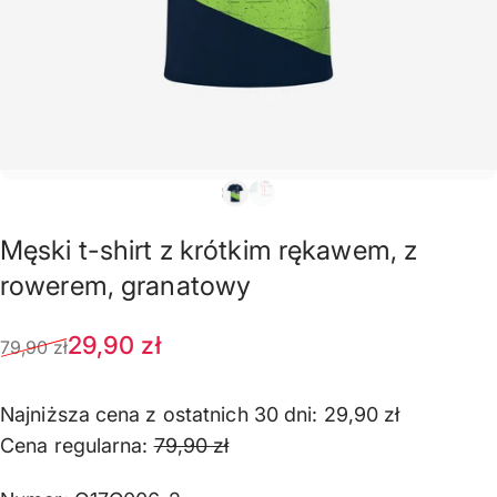
Męski
t-shirt
z
krótkim
rękawem,
z
rowerem,
granatowy
Cena sprzedaży
Normalna cena
29,90 zł
79,90 zł
Najniższa cena z ostatnich 30 dni:
29,90 zł
Cena regularna:
79,90 zł