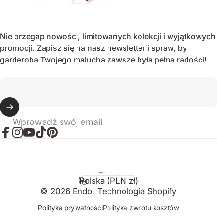
Nie przegap nowości, limitowanych kolekcji i wyjątkowych
promocji. Zapisz się na nasz newsletter i spraw, by
garderoba Twojego malucha zawsze była pełna radości!
Wprowadź swój email
Facebook
Instagram
YouTube
TikTok
Pinterest
Polski
Język
Polska (PLN zł)
Kraj/region
© 2026 Endo. Technologia Shopify
Polityka prywatności
Polityka zwrotu kosztów