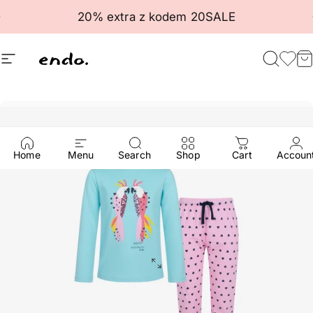
Przejdź do treści
Wstrzymaj pokaz slajdów
20% extra z kodem 20SALE
Nawigacja witryny
Endo
Szuka
Ulu
K
Home
Menu
Search
Shop
Cart
Accoun