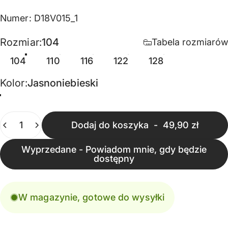
Numer: D18V015_1
Rozmiar
Rozmiar:
104
Tabela rozmiarów
104
110
116
122
128
Kolor
Kolor:
Jasnoniebieski
Jasnoniebieski
Ilość
Dodaj do koszyka
-
49,90 zł
Wyprzedane - Powiadom mnie, gdy będzie
dostępny
W magazynie, gotowe do wysyłki