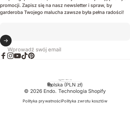
promocji. Zapisz się na nasz newsletter i spraw, by
garderoba Twojego malucha zawsze była pełna radości!
Wprowadź swój email
Facebook
Instagram
YouTube
TikTok
Pinterest
Polski
Język
Polska (PLN zł)
Kraj/region
© 2026 Endo. Technologia Shopify
Polityka prywatności
Polityka zwrotu kosztów