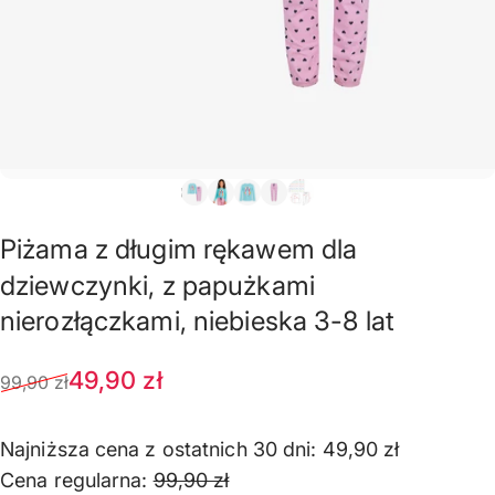
Piżama
z
długim
rękawem
dla
dziewczynki,
z
papużkami
nierozłączkami,
niebieska
3-8
lat
Cena sprzedaży
Normalna cena
49,90 zł
99,90 zł
Najniższa cena z ostatnich 30 dni:
49,90 zł
Cena regularna:
99,90 zł