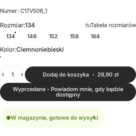
Numer: C17V506_1
Rozmiar
Rozmiar:
134
Tabela rozmiarów
134
146
152
158
164
Kolor
Kolor:
Ciemnoniebieski
Ciemnoniebieski
Ilość
Dodaj do koszyka
-
29,90 zł
Wyprzedane - Powiadom mnie, gdy będzie
dostępny
W magazynie, gotowe do wysyłki