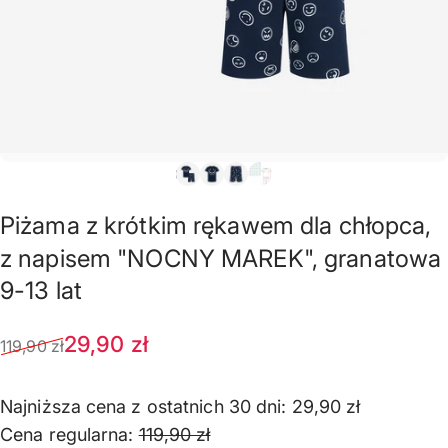
Piżama
z
krótkim
rękawem
dla
chłopca,
z
napisem
"NOCNY
MAREK",
granatowa
9-13
lat
Cena sprzedaży
Normalna cena
29,90 zł
119,90 zł
Najniższa cena z ostatnich 30 dni:
29,90 zł
Cena regularna:
119,90 zł