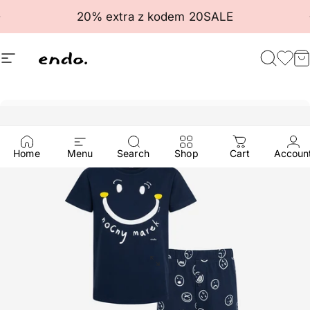
Przejdź do treści
Wstrzymaj pokaz slajdów
20% extra z kodem 20SALE
Nawigacja witryny
Endo
Szuka
Ulu
K
Home
Menu
Search
Shop
Cart
Accoun