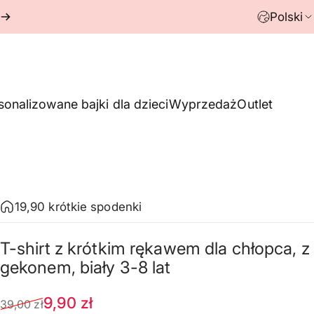
Polski
sonalizowane bajki dla dzieci
Wyprzedaż
Outlet
19,90 krótkie spodenki
T-shirt
z
krótkim
rękawem
dla
chłopca,
z
gekonem,
biały
3-8
lat
Cena sprzedaży
Normalna cena
9,90 zł
39,00 zł