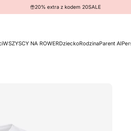
Wstrzymaj pokaz slajdów
20% extra z kodem 20SALE
ci
WSZYSCY NA ROWER
Dziecko
Rodzina
Parent AI
Per