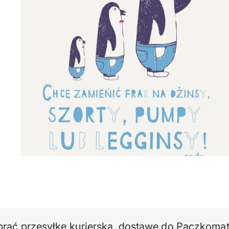
ć przesyłkę kurierską, dostawę do Paczkomatu