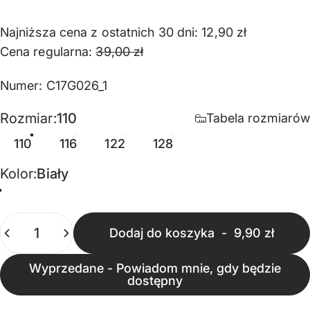
Najniższa cena z ostatnich 30 dni:
12,90 zł
Cena regularna:
39,00 zł
Numer: C17G026_1
Rozmiar
Rozmiar:
110
Tabela rozmiarów
110
116
122
128
Kolor
Kolor:
Biały
Biały
Ilość
Dodaj do koszyka
-
9,90 zł
Wyprzedane - Powiadom mnie, gdy będzie
dostępny