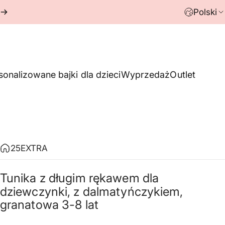
Polski
sonalizowane bajki dla dzieci
Wyprzedaż
Outlet
25EXTRA
Tunika
z
długim
rękawem
dla
dziewczynki,
z
dalmatyńczykiem,
granatowa
3-8
lat