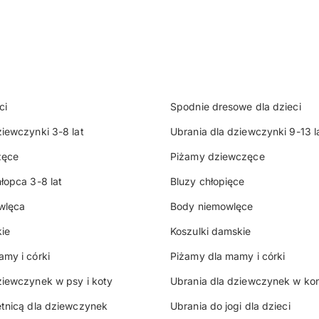
ci
Spodnie dresowe dla dzieci
ziewczynki 3-8 lat
Ubrania dla dziewczynki 9-13 l
zęce
Piżamy dziewczęce
łopca 3-8 lat
Bluzy chłopięce
wlęca
Body niemowlęce
ie
Koszulki damskie
amy i córki
Piżamy dla mamy i córki
ziewczynek w psy i koty
Ubrania dla dziewczynek w kon
etnicą dla dziewczynek
Ubrania do jogi dla dzieci