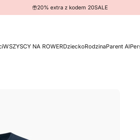
Wstrzymaj pokaz slajdów
20% extra z kodem 20SALE
ci
WSZYSCY NA ROWER
Dziecko
Rodzina
Parent AI
Per