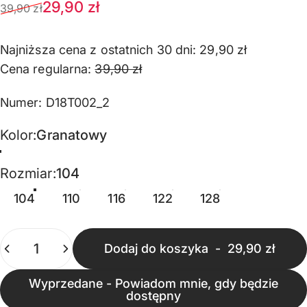
Cena sprzedaży
Normalna cena
29,90 zł
39,90 zł
Najniższa cena z ostatnich 30 dni:
29,90 zł
Cena regularna:
39,90 zł
Numer: D18T002_2
Kolor
Kolor:
Granatowy
Granatowy
Rozmiar
Rozmiar:
104
104
110
116
122
128
Ilość
Dodaj do koszyka
-
29,90 zł
Wyprzedane - Powiadom mnie, gdy będzie
dostępny