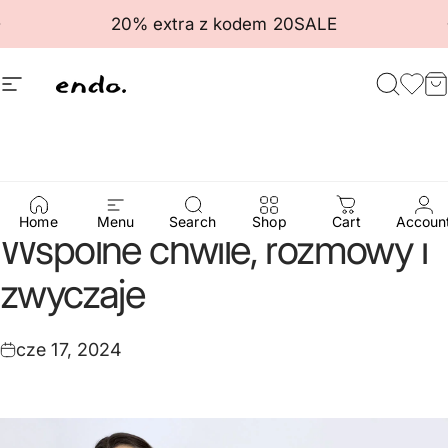
Przejdź do treści
Wstrzymaj pokaz slajdów
20% extra z kodem 20SALE
Nawigacja witryny
Endo
Szuka
Ulu
K
Jaki
Tata
taki
Syn
–
Home
Menu
Search
Shop
Cart
Accoun
Wspólne
chwile,
rozmowy
i
zwyczaje
cze 17, 2024