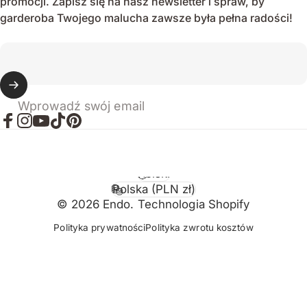
promocji. Zapisz się na nasz newsletter i spraw, by
garderoba Twojego malucha zawsze była pełna radości!
Wprowadź swój email
Facebook
Instagram
YouTube
TikTok
Pinterest
Polski
Język
Polska (PLN zł)
Kraj/region
© 2026 Endo. Technologia Shopify
Polityka prywatności
Polityka zwrotu kosztów