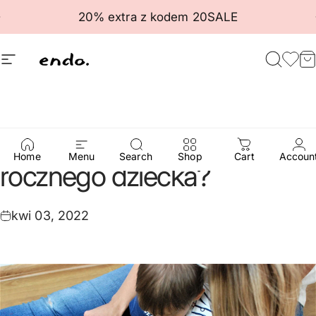
Przejdź do treści
Wstrzymaj pokaz slajdów
20% extra z kodem 20SALE
Nawigacja witryny
Endo
Szuka
Ulu
K
Jakie
książeczki
wybrać
dla
Home
Menu
Search
Shop
Cart
Accoun
rocznego
dziecka?
kwi 03, 2022