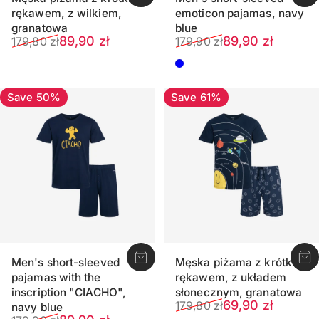
rękawem, z wilkiem,
emoticon pajamas, navy
granatowa
blue
Sale price
Regular price
Sale price
Regular price
89,90 zł
89,90 zł
179,80 zł
179,90 zł
Dark blue
Save 50%
Save 61%
Men's short-sleeved
Męska piżama z krótkim
pajamas with the
rękawem, z układem
inscription "CIACHO",
słonecznym, granatowa
Sale price
Regular price
69,90 zł
179,80 zł
navy blue