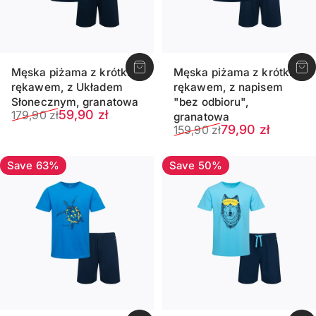
Męska piżama z krótkim
Męska piżama z krótkim
rękawem, z Układem
rękawem, z napisem
Słonecznym, granatowa
"bez odbioru",
Sale price
Regular price
59,90 zł
179,90 zł
granatowa
Sale price
Regular price
79,90 zł
159,90 zł
Save 63%
Save 50%