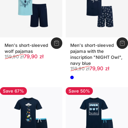
Men's short-sleeved
Men's short-sleeved
wolf pajamas
pajama with the
Sale price
Regular price
79,90 zł
159,90 zł
inscription "NIGHT Owl",
navy blue
Sale price
Regular price
79,90 zł
159,90 zł
Dark blue
Save 67%
Save 50%