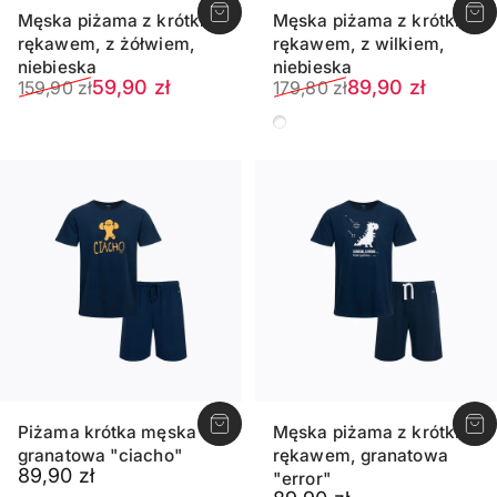
Męska piżama z krótkim
Męska piżama z krótkim
rękawem, z żółwiem,
rękawem, z wilkiem,
niebieska
niebieska
Sale price
Regular price
Sale price
Regular price
59,90 zł
89,90 zł
159,90 zł
179,80 zł
Niebieski
Piżama krótka męska
Męska piżama z krótkim
granatowa "ciacho"
rękawem, granatowa
89,90 zł
"error"