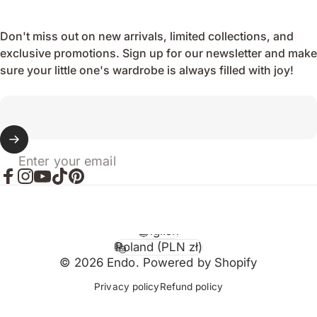
Don't miss out on new arrivals, limited collections, and
exclusive promotions. Sign up for our newsletter and make
sure your little one's wardrobe is always filled with joy!
Enter your email
Facebook
Instagram
YouTube
TikTok
Pinterest
English
Language
Poland (PLN zł)
Country/region
© 2026 Endo. Powered by Shopify
Privacy policy
Refund policy