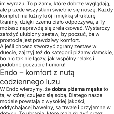
im wyrazu. To piżamy, które dobrze wyglądają,
ale przede wszystkim świetnie się noszą. Każdy
komplet ma luźny krój i miękką strukturę
tkaniny, dzięki czemu ciało odpoczywa, a Ty
możesz naprawdę się zrelaksować. Wystarczy
założyć ulubiony zestaw, by poczuć, że w
prostocie jest prawdziwy komfort.
A jeśli chcesz stworzyć zgrany zestaw w
duecie, zajrzyj też do kategorii
piżamy damskie
,
bo nic tak nie łączy, jak wspólny relaks i
podobne poczucie humoru!
Endo – komfort z nutą
codziennego luzu
W Endo wierzymy, że
dobra piżama męska
to
ta, w której czujesz się sobą. Dlatego nasze
modele powstają z wysokiej jakości,
oddychającej bawełny, są trwałe i przyjemne w
dotyku. To ubrania, które mają służyć przez