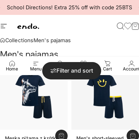
Skip to content
Pause slideshow
School Directions! Extra 25% off with code 25BTS
Site navigation
Endo
Searc
Fav
C
Collections
Men's pajamas
Men's
pajamas
Save 50%
Save 50%
Home
Menu
Search
Shop
Cart
Accoun
Filter and sort
Męska piżama z krótkim
Men's short-sleeved