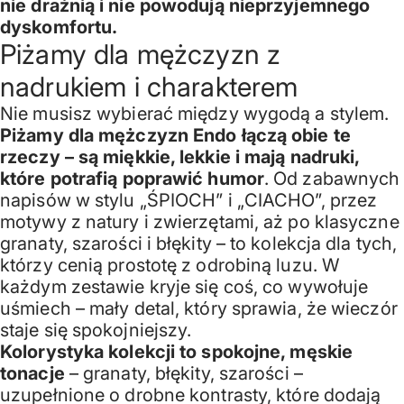
nie drażnią i nie powodują nieprzyjemnego
dyskomfortu.
Piżamy dla mężczyzn z
nadrukiem i charakterem
Nie musisz wybierać między wygodą a stylem.
Piżamy dla mężczyzn Endo łączą obie te
rzeczy – są miękkie, lekkie i mają nadruki,
które potrafią poprawić humor
. Od zabawnych
napisów w stylu „ŚPIOCH” i „CIACHO”, przez
motywy z natury i zwierzętami, aż po klasyczne
granaty, szarości i błękity – to kolekcja dla tych,
którzy cenią prostotę z odrobiną luzu. W
każdym zestawie kryje się coś, co wywołuje
uśmiech – mały detal, który sprawia, że wieczór
staje się spokojniejszy.
Kolorystyka kolekcji to spokojne, męskie
tonacje
– granaty, błękity, szarości –
uzupełnione o drobne kontrasty, które dodają