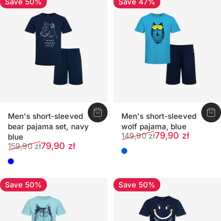
Save 50%
Save 47%
Men's short-sleeved
Men's short-sleeved
bear pajama set, navy
wolf pajama, blue
Sale price
Regular price
79,90 zł
149,90 zł
blue
Sale price
Regular price
79,90 zł
159,90 zł
Blue
Dark blue
Save 50%
Save 50%