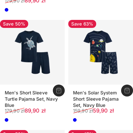
Sale price
Regular price
89,90 zł
179,90 zł
Dark blue
Save 50%
Save 63%
Men's Short Sleeve
Men's Solar System
Turtle Pajama Set, Navy
Short Sleeve Pajama
Blue
Set, Navy Blue
Sale price
Regular price
Sale price
Regular price
89,90 zł
59,90 zł
179,90 zł
159,90 zł
Dark blue
Dark blue