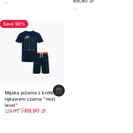
89,90 zł
Granatowy
Granatowy
Save 50%
Męska piżama z krótkim
rękawem czarna "next
level"
Sale price
Regular price
89,90 zł
179,90 zł
Czarny