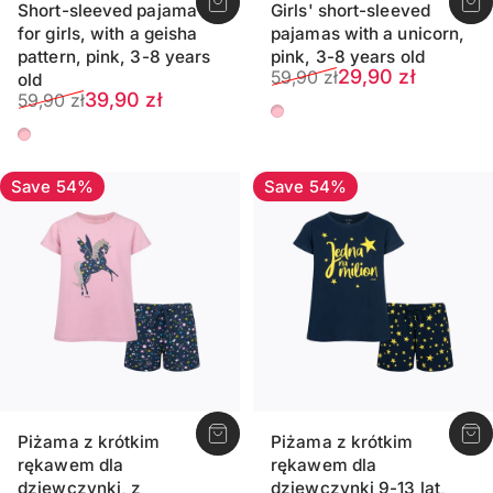
Short-sleeved pajama
Girls' short-sleeved
for girls, with a geisha
pajamas with a unicorn,
pattern, pink, 3-8 years
pink, 3-8 years old
Sale price
Regular price
29,90 zł
59,90 zł
old
Sale price
Regular price
39,90 zł
59,90 zł
Pastel pink
Pastel pink
Save 54%
Save 54%
Piżama z krótkim
Piżama z krótkim
rękawem dla
rękawem dla
dziewczynki, z
dziewczynki 9-13 lat,