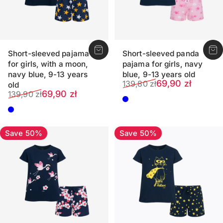
Short-sleeved pajama
Short-sleeved panda
for girls, with a moon,
pajama for girls, navy
navy blue, 9-13 years
blue, 9-13 years old
Sale price
Regular price
69,90 zł
139,80 zł
old
Sale price
Regular price
69,90 zł
139,90 zł
Dark blue
Dark blue
Save 50%
Save 50%