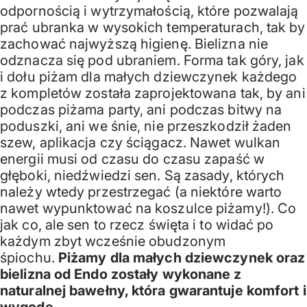
odpornością i wytrzymałością, które pozwalają
prać ubranka w wysokich temperaturach, tak by
zachować najwyższą higienę. Bielizna nie
odznacza się pod ubraniem. Forma tak góry, jak
i dołu piżam dla małych dziewczynek każdego
z kompletów została zaprojektowana tak, by ani
podczas piżama party, ani podczas bitwy na
poduszki, ani we śnie, nie przeszkodził żaden
szew, aplikacja czy ściągacz. Nawet wulkan
energii musi od czasu do czasu zapaść w
głęboki, niedźwiedzi sen. Są zasady, których
należy wtedy przestrzegać (a niektóre warto
nawet wypunktować na koszulce piżamy!). Co
jak co, ale sen to rzecz święta i to widać po
każdym zbyt wcześnie obudzonym
śpiochu.
Piżamy dla małych dziewczynek oraz
bielizna od Endo zostały wykonane z
naturalnej bawełny, która gwarantuje komfort i
wygodę.