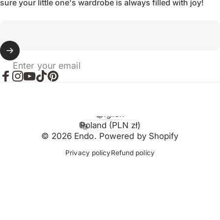
sure your little one's wardrobe is always filled with joy!
Enter your email
Facebook
Instagram
YouTube
TikTok
Pinterest
English
Language
Poland (PLN zł)
Country/region
© 2026 Endo. Powered by Shopify
Privacy policy
Refund policy