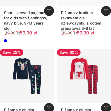
Short-sleeved pajama
Piżama z krótkim
for girls with flamingos,
rękawem dla
navy blue, 9-13 years
dziewczynki, z kotem,
old
granatowa 3-8 lat
Sale price
Regular price
Sale price
Regular price
59,90 zł
59,90 zł
119,90 zł
119,90 zł
Dark blue
Save 25%
Save 60%
Piżama z długim
Piżama z długim