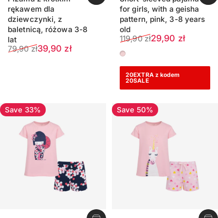
rękawem dla
for girls, with a geisha
dziewczynki, z
pattern, pink, 3-8 years
baletnicą, różowa 3-8
old
Sale price
Regular price
29,90 zł
119,90 zł
lat
Sale price
Regular price
39,90 zł
79,90 zł
Pink
20EXTRA z kodem
20SALE
Save 33%
Save 50%