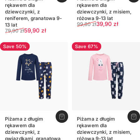
rękawem dla
rękawem dla
dziewczynki, z
dziewczynki, z misiem,
reniferem, granatowa 9-
różowa 9-13 lat
Sale price
Regular price
39,90 zł
99,80 zł
13 lat
Sale price
Regular price
59,90 zł
79,90 zł
Save 50%
Save 67%
Piżama z długim
Piżama z długim
rękawem dla
rękawem dla
dziewczynki, z
dziewczynki, z misiem,
gwiazdkami, granatowa
różowa 9-13 lat