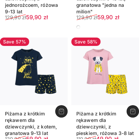
jednorożcoem, różowa
granatowa "jedna na
9-13 lat
milion"
Sale price
Regular price
Sale price
Regular price
59,90 zł
59,90 zł
129,90 zł
129,90 zł
Granatowy
Save 57%
Save 58%
Piżama z krótkim
Piżama z krótkim
rękawem dla
rękawem dla
dziewczynki, z kotem,
dziewczynki, z
granatowa 9-13 lat
pieskiem, różowa 3-8 lat
Sale price
Regular price
Sale price
Regular price
59,90 zł
49,90 zł
139,90 zł
119,90 zł