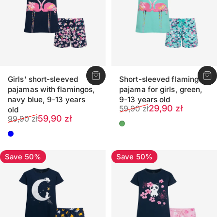
Girls' short-sleeved
Short-sleeved flamingo
pajamas with flamingos,
pajama for girls, green,
navy blue, 9-13 years
9-13 years old
Sale price
Regular price
29,90 zł
59,90 zł
old
Sale price
Regular price
59,90 zł
99,90 zł
Green
Dark blue
Save 50%
Save 50%