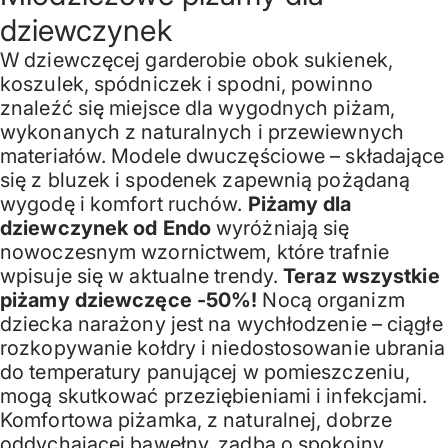
dziewczynek
W dziewczęcej garderobie obok sukienek,
koszulek, spódniczek i spodni, powinno
znaleźć się miejsce dla wygodnych piżam,
wykonanych z naturalnych i przewiewnych
materiałów. Modele dwuczęściowe – składające
się z bluzek i spodenek zapewnią pożądaną
wygodę i komfort ruchów.
Piżamy dla
dziewczynek od Endo
wyróżniają się
nowoczesnym wzornictwem, które trafnie
wpisuje się w aktualne trendy.
Teraz wszystkie
piżamy dziewczęce -50%!
Nocą organizm
dziecka narażony jest na wychłodzenie – ciągłe
rozkopywanie kołdry i niedostosowanie ubrania
do temperatury panującej w pomieszczeniu,
mogą skutkować przeziębieniami i infekcjami.
Komfortowa piżamka, z naturalnej, dobrze
oddychającej bawełny, zadba o spokojny,