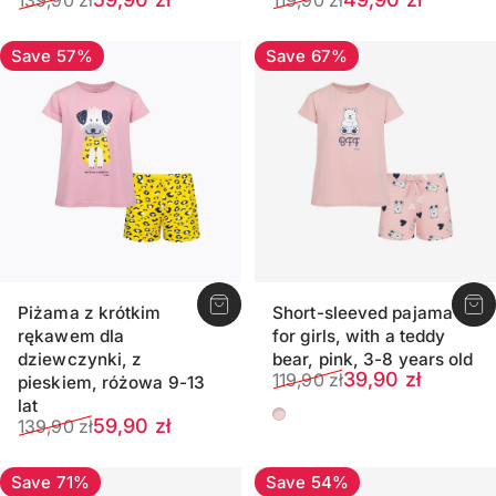
Save 57%
Save 67%
Piżama z krótkim
Short-sleeved pajama
rękawem dla
for girls, with a teddy
dziewczynki, z
bear, pink, 3-8 years old
Sale price
Regular price
39,90 zł
119,90 zł
pieskiem, różowa 9-13
lat
Pink
Sale price
Regular price
59,90 zł
139,90 zł
Save 71%
Save 54%