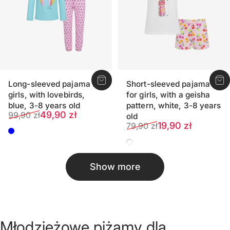
Long-sleeved pajama for
Short-sleeved pajama
girls, with lovebirds,
for girls, with a geisha
blue, 3-8 years old
pattern, white, 3-8 years
Sale price
Regular price
49,90 zł
99,90 zł
old
Sale price
Regular price
19,90 zł
79,90 zł
Light blue
Creamy
Show more
Młodzieżowe piżamy dla