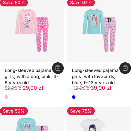
Save 50%
Save 67%
Long-sleeved pajama for
Long-sleeved pajama for
girls, with a dog, pink, 3-
girls, with lovebirds,
8 years old
blue, 9-13 years old
Sale price
Regular price
Sale price
Regular price
29,90 zł
39,90 zł
59,90 zł
119,90 zł
Light pink
Light blue
Save 50%
Save 75%