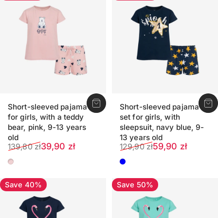
Short-sleeved pajama
Short-sleeved pajama
for girls, with a teddy
set for girls, with
bear, pink, 9-13 years
sleepsuit, navy blue, 9-
old
13 years old
Sale price
Regular price
Sale price
Regular price
39,90 zł
59,90 zł
139,80 zł
129,90 zł
Pink
Dark blue
Save 40%
Save 50%