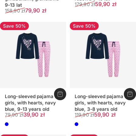
Sale price
Regular price
59,90 zł
179,90 zł
9-13 lat
Sale price
Regular price
79,90 zł
158,90 zł
Save 50%
Save 50%
Long-sleeved pajama for
Long-sleeved pajama for
girls, with hearts, navy
girls, with hearts, navy
blue, 9-13 years old
blue, 3-8 years old
Sale price
Regular price
Sale price
Regular price
39,90 zł
59,90 zł
79,90 zł
119,90 zł
Dark blue
Dark blue