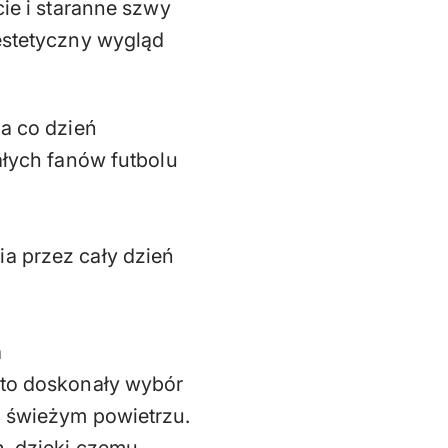
cie i staranne szwy
estetyczny wygląd
na co dzień
ałych fanów futbolu
a przez cały dzień
a
 to doskonały wybór
a świeżym powietrzu.
n, dzięki czemu