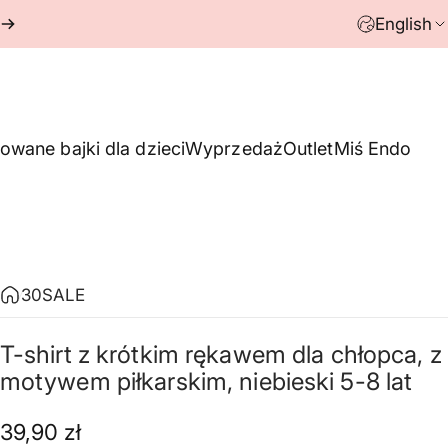
English
owane bajki dla dzieci
Wyprzedaż
Outlet
Miś Endo
30SALE
T-shirt
z
krótkim
rękawem
dla
chłopca,
z
motywem
piłkarskim,
niebieski
5-8
lat
39,90 zł