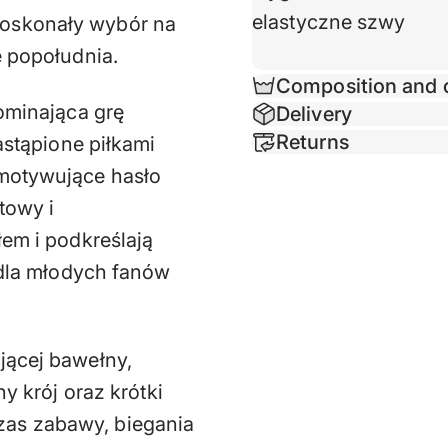
elastyczne szwy
oskonały wybór na
e popołudnia.
Composition and 
pominająca grę
Delivery
Returns
astąpione piłkami
 motywujące hasło
towy i
łem i podkreślają
 dla młodych fanów
.
jącej bawełny,
y krój oraz krótki
as zabawy, biegania