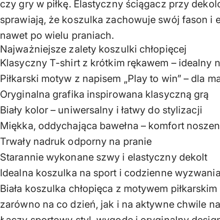
czy gry w piłkę. Elastyczny ściągacz przy dekol
sprawiają, że koszulka zachowuje swój fason i 
nawet po wielu praniach.
Najważniejsze zalety koszulki chłopięcej
Klasyczny T-shirt z krótkim rękawem – idealny 
Piłkarski motyw z napisem „Play to win” – dla m
Oryginalna grafika inspirowana klasyczną grą
Biały kolor – uniwersalny i łatwy do stylizacji
Miękka, oddychająca bawełna – komfort noszeni
Trwały nadruk odporny na pranie
Starannie wykonane szwy i elastyczny dekolt
Idealna koszulka na sport i codzienne wyzwani
Biała koszulka chłopięca z motywem piłkarskim
zarówno na co dzień, jak i na aktywne chwile n
Łączy sportowy styl, wygodę i oryginalny desig