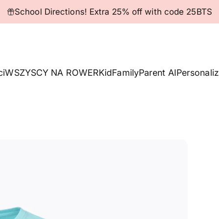
Pause slideshow
School Directions! Extra 25% off with code 25BTS
ci
WSZYSCY NA ROWER
Kid
Family
Parent AI
Personaliz