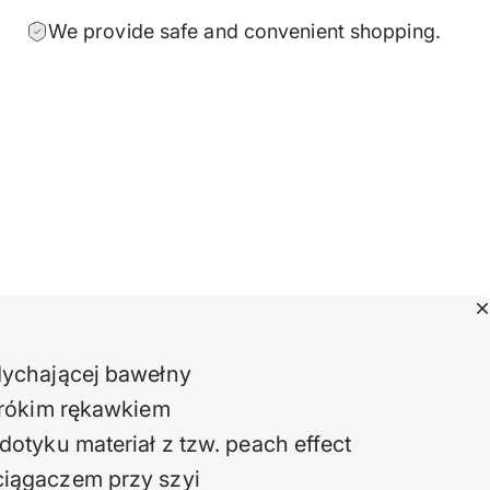
We provide safe and convenient shopping.
dychającej bawełny
krókim rękawkiem
dotyku materiał z tzw. peach effect
iągaczem przy szyi