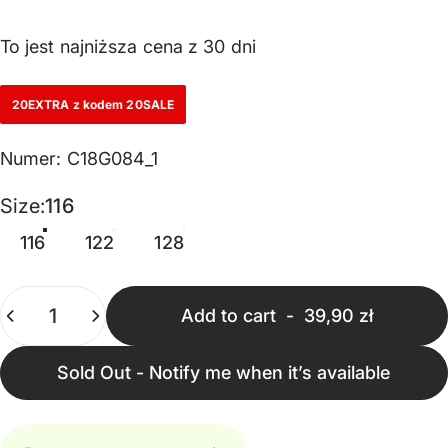
To jest najniższa cena z 30 dni
20EXTRA z kodem 20SALE
Numer: C18G084_1
Size
Size:
116
116
122
128
Quantity
Add to cart
-
39,90 zł
Sold Out - Notify me when it’s available