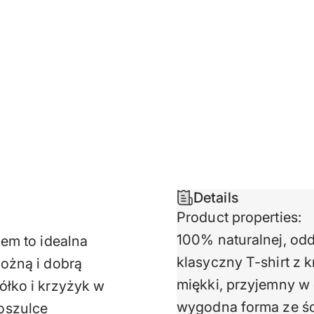
Details
Product properties:
100% naturalnej, od
iem to idealna
klasyczny T-shirt z 
nożną i dobrą
miękki, przyjemny w 
ółko i krzyżyk w
wygodna forma ze śc
oszulce