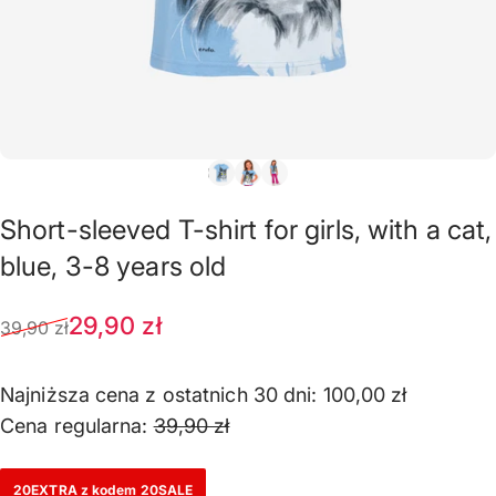
Short-sleeved
T-shirt
for
girls,
with
a
cat,
blue,
3-8
years
old
Sale price
Regular price
29,90 zł
39,90 zł
Najniższa cena z ostatnich 30 dni:
100,00 zł
Cena regularna:
39,90 zł
20EXTRA z kodem 20SALE