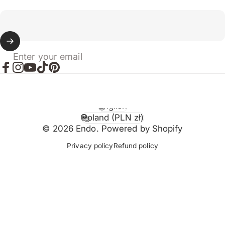
Enter your email
Facebook
Instagram
YouTube
TikTok
Pinterest
English
Language
Poland (PLN zł)
Country/region
© 2026 Endo. Powered by Shopify
Privacy policy
Refund policy