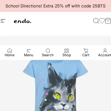
Skip to content
Pause slideshow
School Directions! Extra 25% off with code 25BTS
Site navigation
Endo
Searc
Fav
C
Home
Menu
Search
Shop
Cart
Accoun