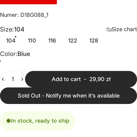
Numer: D18G088_1
Size
Size:
104
Size chart
104
110
116
122
128
Color
Color:
Blue
Blue
Quantity
Add to cart
-
29,90 zł
Sold Out - Notify me when it’s available
In stock, ready to ship